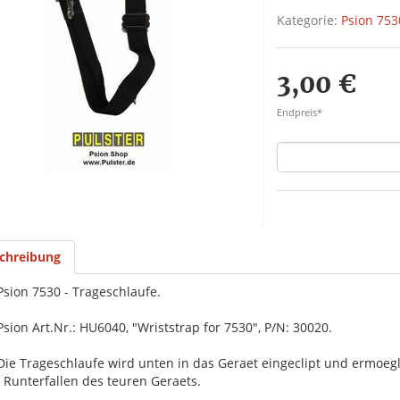
Kategorie:
Psion 753
3,00 €
Endpreis*
chreibung
Psion 7530 - Trageschlaufe.
Psion Art.Nr.: HU6040, "Wriststrap for 7530", P/N: 30020.
Die Trageschlaufe wird unten in das Geraet eingeclipt und ermoe
 Runterfallen des teuren Geraets.