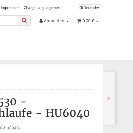
 Impressum
Change language here:
Deutsch
Anmelden
0,00 €
530 -
hlaufe - HU6040
30-hu6040-