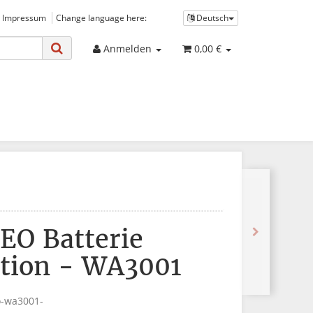
 Impressum
Change language here:
Deutsch
Anmelden
0,00 €
1
EO Batterie
ation - WA3001
o-wa3001-