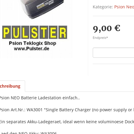
Kategorie:
Psion Neo
9,00 €
Endpreis*
chreibung
Psion NEO Batterie Ladestation einfach..
Psion Art.Nr.: WA3001 "Single Battery Charger (no power supply or 
Ein separates Akku-Ladegeraet, ideal wenn keine voluminoese Dock
Laed den NEO Akku: WA3006.