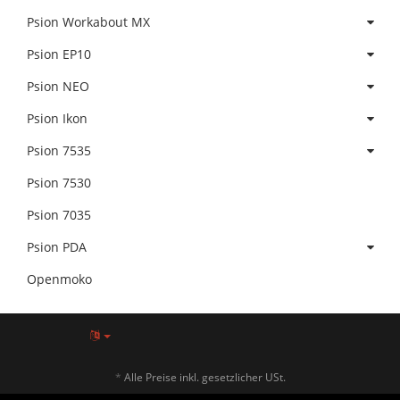
Psion Workabout MX
Psion EP10
Psion NEO
Psion Ikon
Psion 7535
Psion 7530
Psion 7035
Psion PDA
Openmoko
*
Alle Preise inkl. gesetzlicher USt.