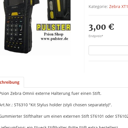
Kategorie:
Zebra XT1
3,00 €
Endpreis*
chreibung
Psion Zebra Omnii externe Halterung fuer einen Stift.
Art.Nr.: ST6310 "Kit Stylus holder (styli chosen separately)".
Gummierter Stifthalter um einen externen Stift ST6101 oder ST610
Lieferumfang: ein Stueck Stifthalter (bitte Stift extra bestellen).