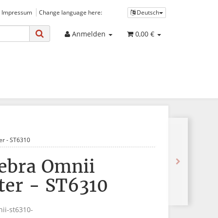
 Impressum
Change language here:
Deutsch
Anmelden
0,00 €
ter - ST6310
ebra Omnii
lter - ST6310
ii-st6310-